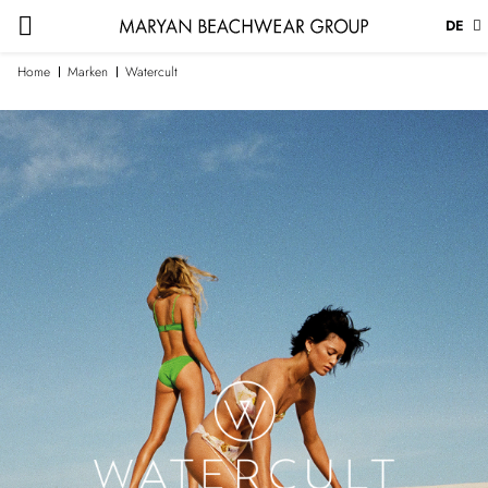
DE
Home
Marken
Watercult